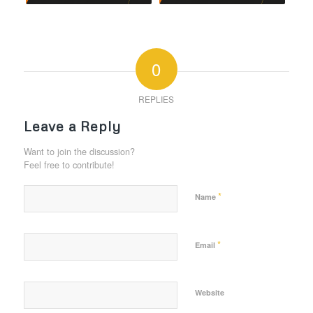
0
REPLIES
Leave a Reply
Want to join the discussion?
Feel free to contribute!
*
Name
*
Email
Website