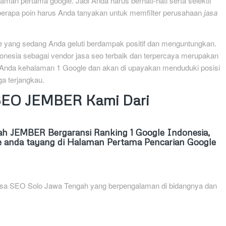
man pertama google. Jadi Anda harus berhati-hati serta selektif
berapa poin harus Anda tanyakan untuk memfilter perusahaan
jasa
ine yang sedang Anda geluti berdampak positif dan menguntungkan.
onesia sebagai vendor jasa seo terbaik dan terpercaya merupakan
 Anda kehalaman 1 Google dan akan di upayakan menduduki posisi
a terjangkau.
 SEO JEMBER Kami Dari
 JEMBER Bergaransi Ranking 1 Google Indonesia,
 anda tayang di Halaman Pertama Pencarian Google
 Jasa SEO Solo Jawa Tengah yang berpengalaman di bidangnya dan