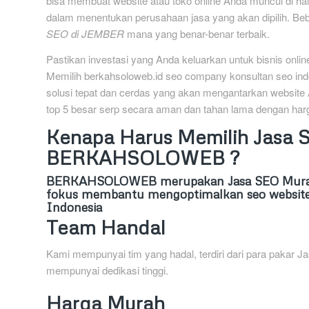
bisa membuat website atau toko online Anda muncul di hala
dalam menentukan perusahaan jasa yang akan dipilih. Be
SEO di JEMBER
mana yang benar-benar terbaik.
Pastikan investasi yang Anda keluarkan untuk bisnis onl
Memilih berkahsoloweb.id seo company konsultan seo ind
solusi tepat dan cerdas yang akan mengantarkan website
top 5 besar serp secara aman dan tahan lama dengan harg
Kenapa Harus Memilih Jasa
BERKAHSOLOWEB ?
BERKAHSOLOWEB
merupakan Jasa SEO Murah
fokus membantu mengoptimalkan seo website
Indonesia
Team Handal
Kami mempunyai tim yang hadal, terdiri dari para pakar
mempunyai dedikasi tinggi.
Harga Murah