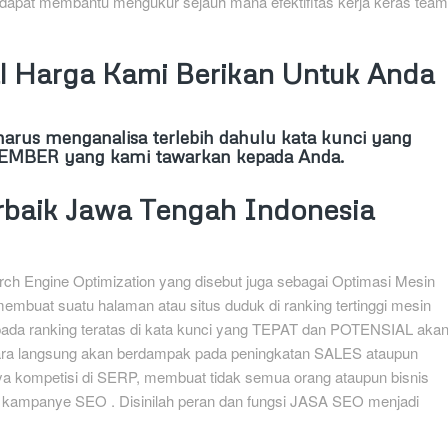
 dapat membantu mengukur sejauh mana efektifitas kerja keras team
 Harga Kami Berikan Untuk Anda
rus menganalisa terlebih dahulu kata kunci yang
o JEMBER yang kami tawarkan kepada Anda.
rbaik Jawa Tengah Indonesia
ch Engine Optimization yang disebut juga sebagai Optimasi Mesin
membuat suatu halaman atau situs duduk di ranking tertinggi mesin
 pada ranking teratas di kata kunci yang TEPAT dan POTENSIAL aka
cara langsung akan berdampak pada peningkatan SALES ataupun
 kompetisi di SERP, membuat tidak semua orang ataupun bisnis
ampanye SEO . Disinilah peran dan fungsi JASA SEO menjadi