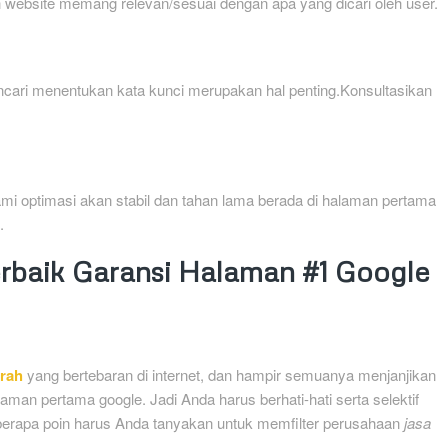
 website memang relevan/sesuai dengan apa yang dicari oleh user.
encari menentukan kata kunci merupakan hal penting.Konsultasikan
ami optimasi akan stabil dan tahan lama berada di halaman pertama
.
baik Garansi Halaman #1 Google
rah
yang bertebaran di internet, dan hampir semuanya menjanjikan
man pertama google. Jadi Anda harus berhati-hati serta selektif
berapa poin harus Anda tanyakan untuk memfilter perusahaan
jasa