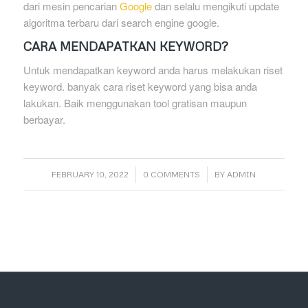
dari mesin pencarian
Google
dan selalu mengikuti update
algoritma terbaru dari search engine google.
CARA MENDAPATKAN KEYWORD?
Untuk mendapatkan keyword anda harus melakukan riset
keyword. banyak cara riset keyword yang bisa anda
lakukan. Baik menggunakan tool gratisan maupun
berbayar.
/
/
FEBRUARY 10, 2022
0 COMMENTS
BY
ADMIN