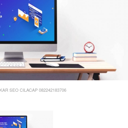
KAR SEO CILACAP 082242183706