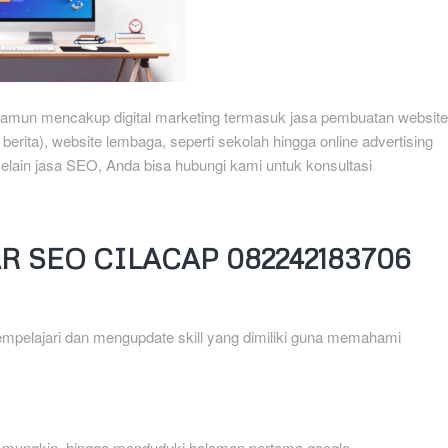
amun mencakup digital marketing termasuk jasa pembuatan website
erita), website lembaga, seperti sekolah hingga online advertising
lain jasa SEO, Anda bisa hubungi kami untuk konsultasi
R SEO CILACAP 082242183706
mpelajari dan mengupdate skill yang dimiliki guna memahami
l mungkin, hingga menduduki halaman pertama google.