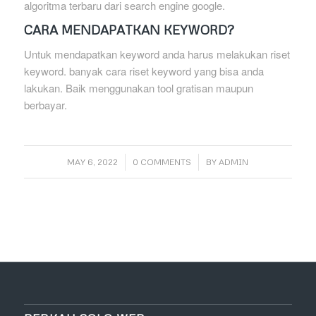
algoritma terbaru dari search engine google.
CARA MENDAPATKAN KEYWORD?
Untuk mendapatkan keyword anda harus melakukan riset
keyword. banyak cara riset keyword yang bisa anda
lakukan. Baik menggunakan tool gratisan maupun
berbayar.
/
/
MAY 6, 2022
0 COMMENTS
BY
ADMIN