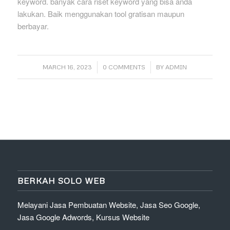
keyword. banyak cara riset keyword yang bisa anda
lakukan. Baik menggunakan tool gratisan maupun
berbayar.
/
/
MARCH 16, 2023
0 COMMENTS
BY
ADMIN
BERKAH SOLO WEB
Melayani Jasa Pembuatan Website, Jasa Seo Google,
Jasa Google Adwords, Kursus Website