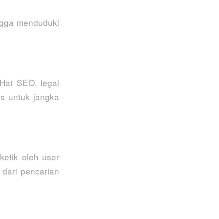
ingga menduduki
Hat SEO, legal
us untuk jangka
etik oleh user
dari pencarian