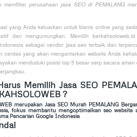
k memfilter perusahaan
man
jasa SEO di PEMALANG
tasi yang Anda keluarkan untuk bisnis online yang sed
sitif dan menguntungkan. Memilih berkahsoloweb.i
indonesia sebagai vendor jasa seo terbaik dan terpe
dan cerdas yang akan mengantarkan website Anda keha
ayakan menduduki posisi top 5 besar serp secara aman
erjangkau.
Harus Memilih Jasa SEO PEMAL
RKAHSOLOWEB ?
OWEB
merupakan Jasa SEO Murah PEMALANG Bergara
esia, fokus membantu mengoptimalkan seo website a
ma Pencarian Google Indonesia
ndal