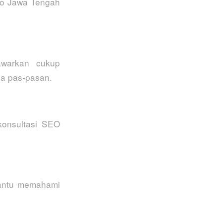
olo Jawa Tengah
awarkan cukup
ya pas-pasan.
konsultasi SEO
mbantu memahami