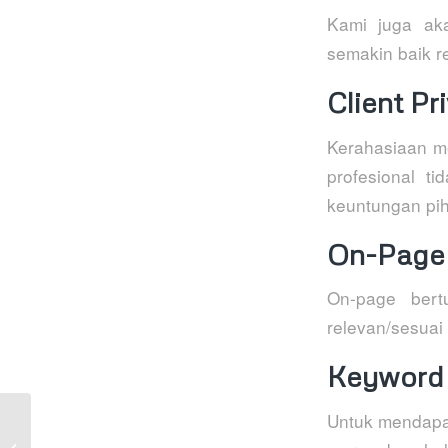
Kami juga ak
semakin baik r
Client Pr
Kerahasiaan m
profesional t
keuntungan pih
On-Page
On-page bert
relevan/sesuai
Keyword
Untuk mendapat
Jasa SEO
PEKALONGAN PAKAR