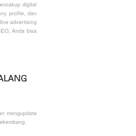
cakup digital
ny profile, dan
ine advertising
SEO, Anda bisa
MALANG
dan mengupdate
 bekembang.