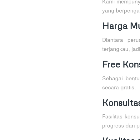
Kami mempunyai
yang berpengal
Harga M
Diantara per
terjangkau, ja
Free Kons
Sebagai bentu
secara gratis.
Konsultas
Fasilitas kons
progress dan p