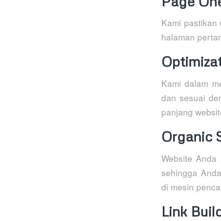
Page On
Kami pastikan 
halaman perta
Optimiza
Kami dalam me
dan sesuai den
panjang websit
Organic 
Website Anda 
sehingga Anda
di mesin pencar
Link Buil