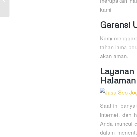
merupakan hal
SEO PEKALONGAN
kami
082242183706
Garansi 
Kami menggaran
tahan lama ber
akan aman.
Layanan
Halaman 
Saat ini banya
internet, dan
Anda muncul di
dalam menentu