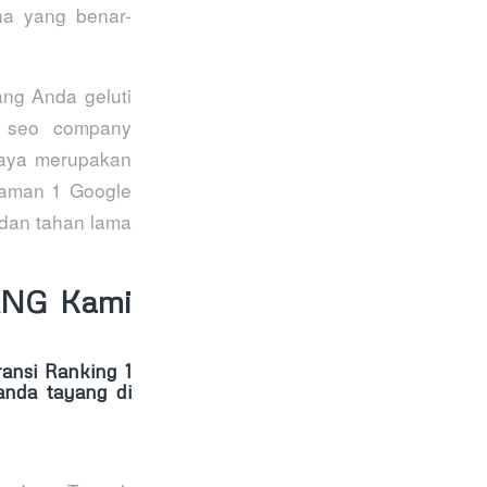
a yang benar-
ang Anda geluti
d seo company
rcaya merupakan
laman 1 Google
 dan tahan lama
ANG Kami
nsi Ranking 1
nda tayang di