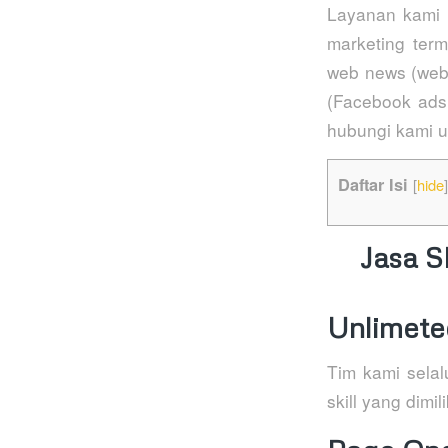
Layanan kami
marketing term
web news (webs
(Facebook ads
hubungi kami u
Daftar Isi
[
hide
]
Jasa 
Unlimeted
Tim kami sela
skill yang dim