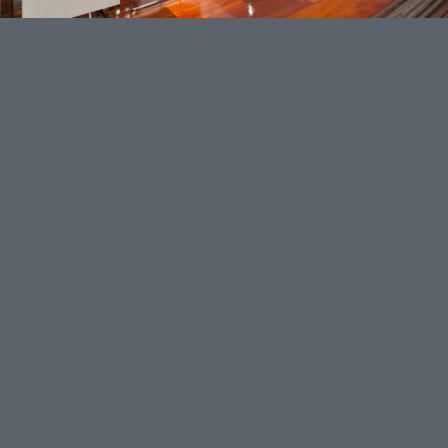
Furniture Selection
Lorem ipsum dolor sit amet, consectetuer adipiscing elit.
Aenean commodo ligula eget dolor. Aenean massa. Cum
sociis natoque penatibus et magnis dis parturient montes,
nascetur ridiculus mus. Donec quam felis, ultricies nec,
pellentesque eu, pretium quis, sem. Nulla consequat
massa quis enim.